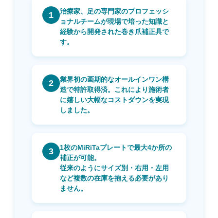
治療家、足の専門家のプロフェッシ
1
ョナルチームが現場で培った知識と
経験から開発された巻き爪補正具で
す。
業界初の画期的なオールインワン構
2
造で
特許取得済
。これにより施術者
に嬉しい
大幅なコストダウン
を実現
しました。
1枚のMiRiTaプレートで最大4か所の
3
補正が可能。
従来のようにサイズ別・右用・左用
など複数の在庫を抱える必要があり
ません。